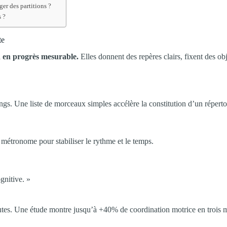
r des partitions ?
s ?
te
d en progrès mesurable.
Elles donnent des repères clairs, fixent des obj
gs. Une liste de morceaux simples accélère la constitution d’un répert
au métronome pour stabiliser le rythme et le temps.
gnitive. »
tes. Une étude montre jusqu’à +40% de coordination motrice en trois m